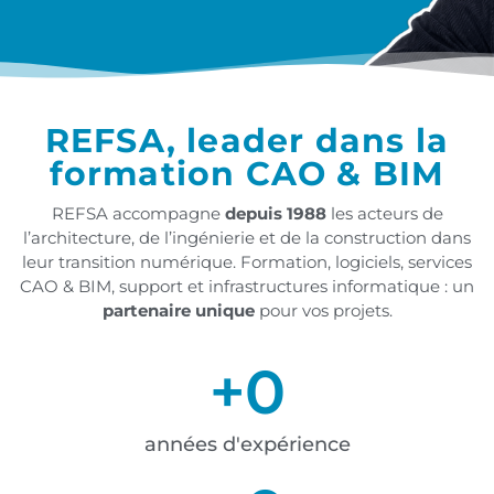
SketchUp en
production : le retour
REFSA, leader dans la
d'expérience de deux
formation CAO & BIM
agences
REFSA accompagne
depuis 1988
les acteurs de
l’architecture, de l’ingénierie et de la construction dans
Souvent perçu comme un simple
leur transition numérique. Formation, logiciels, services
CAO & BIM, support et infrastructures informatique : un
outil de conception, SketchUp est
partenaire unique
pour vos projets.
aujourd'hui utilisé jusqu'à la
production. Découvrez pourquoi
+
0
deux agences l'ont intégré à leur
workflow.
années d'expérience
Visionner le témoignage