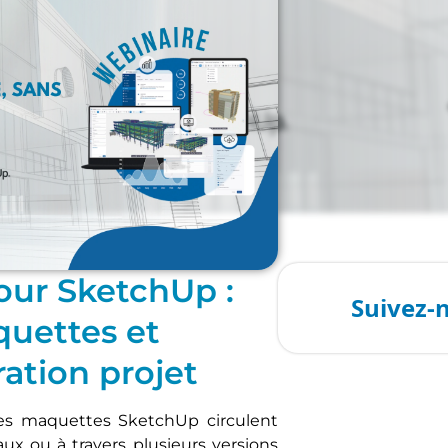
our SketchUp :
quettes et
oration projet
es maquettes SketchUp circulent
aux ou à travers plusieurs versions