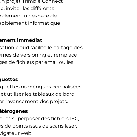
n projet Trimble Connect
 inviter les différents
rapidement un espace de
déploiement informatique
oiement immédiat
tion cloud facilite le partage des
blèmes de versioning et remplace
 de fichiers par email ou les
quettes
quettes numériques centralisées,
t utiliser les tableaux de bord
ter l’avancement des projets.
hétérogènes
 et superposer des fichiers IFC,
de points issus de scans laser,
vigateur web.