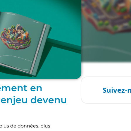
M
cement en
n enjeu devenu
: plus de données, plus