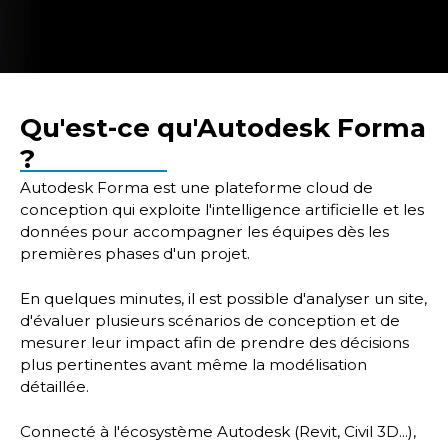
Autodesk Forma :
l'intelligence des données
Qu'est-ce qu'Autodesk Forma
au service de la
?
conception
Autodesk Forma est une plateforme cloud de
conception qui exploite l'intelligence artificielle et les
L'analyse des données, l'intelligence artificielle
données pour accompagner les équipes dès les
et le cloud redéfinissent la conception. Avec
premières phases d'un projet.
Autodesk Forma, prenez de meilleures
décisions dès les premières esquisses et
En quelques minutes, il est possible d'analyser un site,
faites évoluer vos workflows BIM.
d'évaluer plusieurs scénarios de conception et de
mesurer leur impact afin de prendre des décisions
plus pertinentes avant même la modélisation
détaillée.
Connecté à l'écosystème Autodesk (Revit, Civil 3D...),