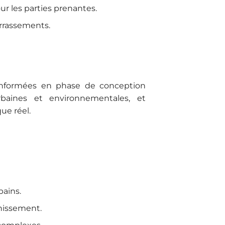
r les parties prenantes.
errassements.
informées en phase de conception
 urbaines et environnementales, et
ue réel.
ains.
inissement.