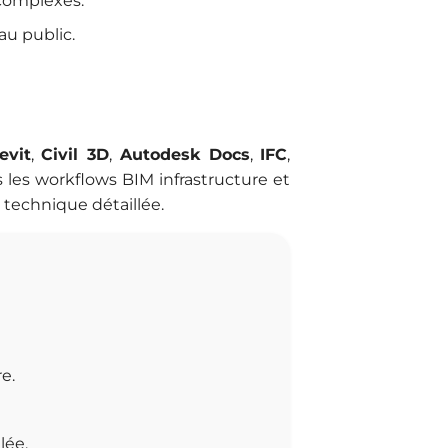
complexes.
au public.
evit
,
Civil 3D
,
Autodesk Docs
,
IFC
,
s les workflows BIM infrastructure et
n technique détaillée.
re.
lée.