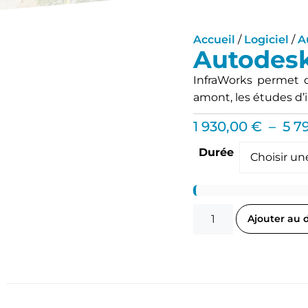
Accueil
/
Logiciel
/
A
Autodesk
InfraWorks permet d
amont, les études d’
1 930,00
€
–
5 7
Durée
Ajouter au 