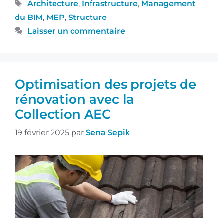
Architecture
,
Infrastructure
,
Management
du BIM
,
MEP
,
Structure
Laisser un commentaire
Optimisation des projets de
rénovation avec la
Collection AEC
19 février 2025
par
Sena Sepik