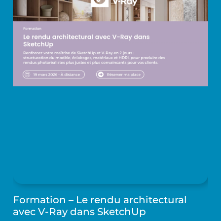
Formation – Le rendu architectural
avec V-Ray dans SketchUp