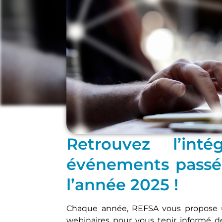
Architecture
,
Infrastructure
,
Manag
Retrouvez l’int
événements passés
l’année 2025 !
Chaque année, REFSA vous propose
webinaires pour vous tenir informé d