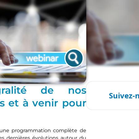
ement du BIM
,
MEP
,
Structure
égralité de nos
 et à venir pour
 une programmation complète de
es dernières évolutions autour du