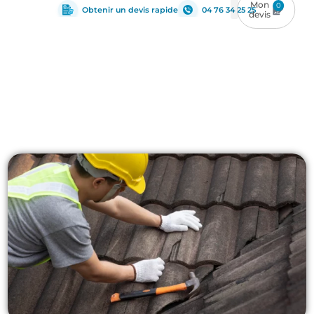
0
Obtenir un devis rapide
04 76 34 25 25
Architecture
,
Infrastructure
,
Management du
BIM
,
MEP
,
Structure