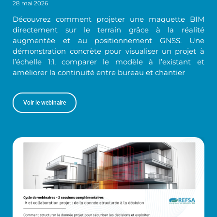
28 mai 2026
Découvrez comment projeter une maquette BIM
directement sur le terrain grâce à la réalité
augmentée et au positionnement GNSS. Une
démonstration concrète pour visualiser un projet à
l’échelle 1:1, comparer le modèle à l’existant et
améliorer la continuité entre bureau et chantier
Voir le webinaire