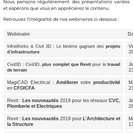
Nous pensons régulièrement des présentations variées
et espérons que vous en apprécierez le contenu.
Retrouvez l’intégralité de nos webinaires ci-dessous :
Webinaire
Da
InfraWorks & Civil 3D : Le binôme gagnant des
projets
V
d’infrastructure
2
Civil3D : Civil3D,
plus complet que Revit
pour le
travail
J
de terrain
2
MagiCAD Electrical :
Améliorer
votre
productivité
M
en
CFO/CFA
2
Revit :
Les nouveautés
2019 pour les réseaux
CVC,
J
Plomberie et Electriques
2
Revit :
Les nouveautés
2019 pour
L’Architecture et
M
la Structure
1