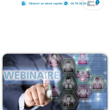
0
Obtenir un devis rapide
04 76 34 25 25
Architecture
,
Infrastructure
,
Management du
BIM
,
MEP
,
Structure