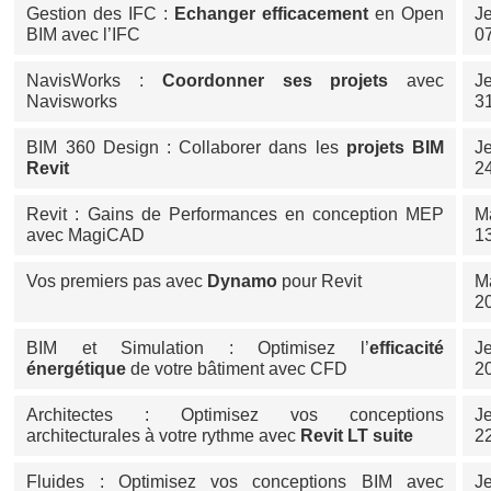
Gestion des IFC :
Echanger efficacement
en Open
J
BIM avec l’IFC
0
NavisWorks :
Coordonner ses projets
avec
J
Navisworks
3
BIM 360 Design : Collaborer dans les
projets BIM
J
Revit
2
Revit : Gains de Performances en conception MEP
M
avec MagiCAD
1
Vos premiers pas avec
Dynamo
pour Revit
M
2
BIM et Simulation : Optimisez l’
efficacité
J
énergétique
de votre bâtiment avec CFD
2
Architectes : Optimisez vos conceptions
J
architecturales à votre rythme avec
Revit LT suite
2
Fluides : Optimisez vos conceptions BIM avec
J