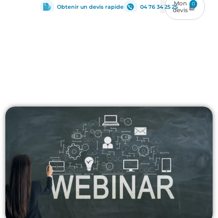
0
Obtenir un devis rapide
04 76 34 25 25
Architecture
,
IA
,
Infrastructure
,
Management du
BIM
,
MEP
,
Structure