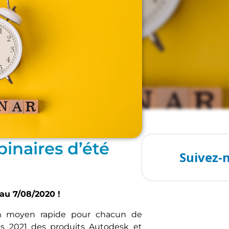
ement du BIM
,
MEP
,
Structure
inaires d’été
au 7/08/2020 !
un moyen rapide pour chacun de
ns 2021 des produits Autodesk et