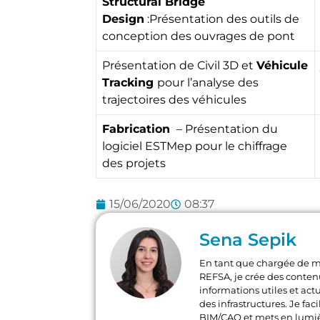
Structural Bridge
Design
:Présentation des outils de
conception des ouvrages de pont
Présentation de Civil 3D et
Véhicule
Tracking
pour l’analyse des
trajectoires des véhicules
Fabrication
– Présentation du
logiciel ESTMep pour le chiffrage
des projets
15/06/2020
08:37
Sena Sepik
En tant que chargée de 
REFSA, je crée des conten
informations utiles et act
des infrastructures. Je fa
BIM/CAO et mets en lumi