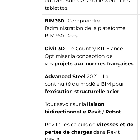
où avec AutoCAD sur le web et les
tablettes.
BIM360
: Comprendre
l’administration de la plateforme
BIM360 Docs
Civil 3D
: Le Country KIT France –
Optimiser la conception de
vos
projets aux normes françaises
Advanced Steel
2021 – La
continuité du modèle BIM pour
l’
exécution structurelle acier
Tout savoir sur la
liaison
bidirectionnelle Revit
/
Robot
Revit : Les calculs de
vitesses et de
pertes de charges
dans Revit
(MEP)