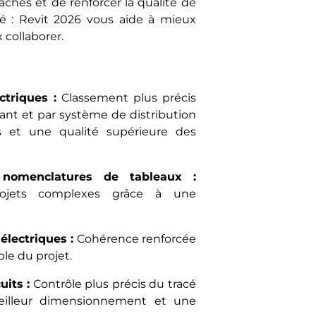
âches et de renforcer la qualité de
lité : Revit 2026 vous aide à mieux
collaborer.
triques :
Classement plus précis
t et par système de distribution
s et une qualité supérieure des
 nomenclatures de tableaux :
rojets complexes grâce à une
électriques :
Cohérence renforcée
le du projet.
its :
Contrôle plus précis du tracé
meilleur dimensionnement et une