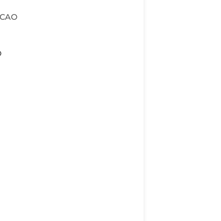
l CAO
D