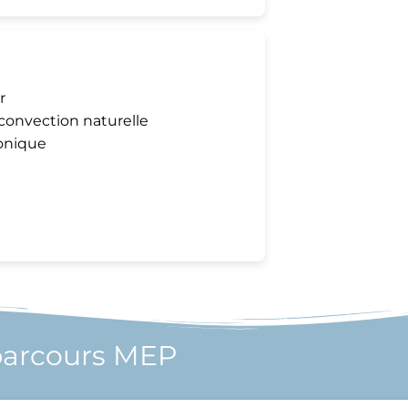
r
r convection naturelle
ronique
parcours MEP