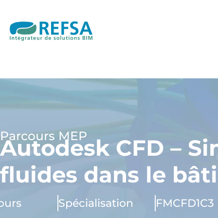
Parcours MEP
Autodesk CFD – Si
fluides dans le bâ
jours
Spécialisation
FMCFD1C3