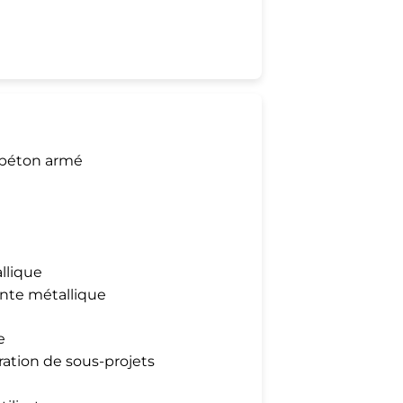
 béton armé
llique
nte métallique
e
ration de sous-projets