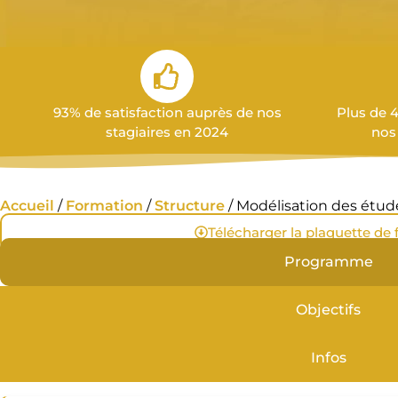
93% de satisfaction auprès de nos
Plus de 
stagiaires en 2024
nos
Accueil
/
Formation
/
Structure
/ Modélisation des étude
Télécharger la plaquette de
Programme
Objectifs
Infos