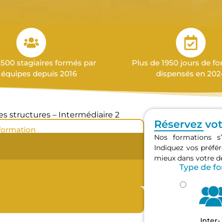
4500 stagiaires formés par
Plus de 1950 jours de f
 équipes depuis 2016
dispensés en 202
s structures – Intermédiaire 2
Réservez vo
 formation
Nos formations s’
Indiquez vos préf
mieux dans votre 
Type de f
Inter-