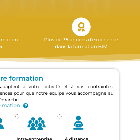
ormation
Plus de 35 années d'expérience
4
dans la formation BIM
tre formation
adaptent à votre activité et à vos contraintes.
érences pour que notre équipe vous accompagne au
démarche.
ormation
Intra-entreprise
À distance