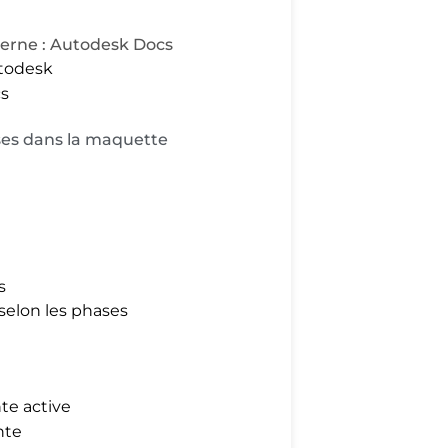
xterne : Autodesk Docs
utodesk
cs
ases dans la maquette
s
selon les phases
nte active
nte