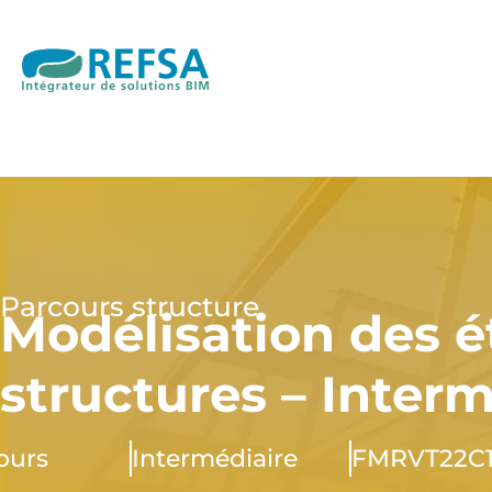
Parcours structure
Modélisation des 
structures – Interm
jours
Intermédiaire
FMRVT22C