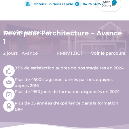
0
Obtenir un devis rapide
04 76 34 25 25
Revit pour l’architecture – Avancé
Parcours architecture
1
2 jours
Avancé
FMRVT31C11
Voir le parcours
93% de satisfaction auprès de nos stagiaires en 2024
Plus de 4500 stagiaires formés par nos équipes
depuis 2016
Plus de 1950 jours de formation dispensés en 2024
Plus de 35 années d'expérience dans la formation
BIM