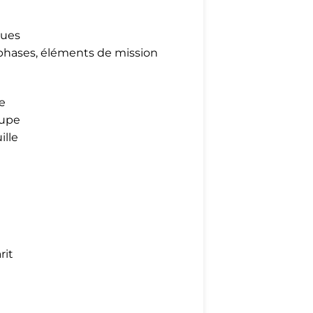
vues
 phases, éléments de mission
e
oupe
ille
rit