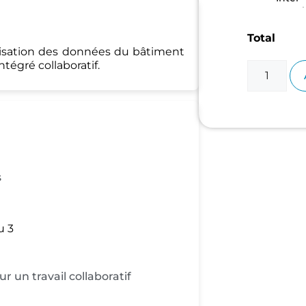
entrepri
Total
lisation des données du bâtiment
tégré collaboratif.
s
u 3
r un travail collaboratif