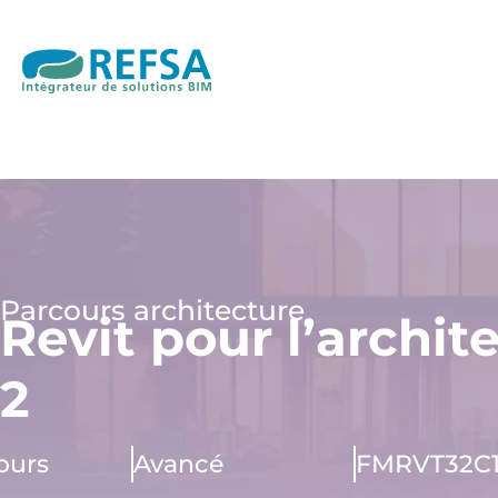
Parcours architecture
Revit pour l’archit
2
jours
Avancé
FMRVT32C1