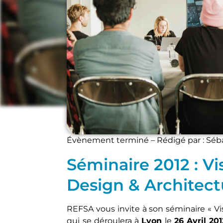
Architecture
,
Media
Évènement terminé – Rédigé par : Séb
Séminaire 2012 : Vi
Design & Architect
REFSA vous invite à son séminaire « Vi
qui se déroulera à
Lyon
le
26 Avril 201