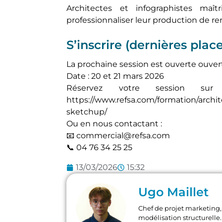
Architectes et infographistes maî
professionnaliser leur production de re
S’inscrire (dernières plac
La prochaine session est ouverte ouverte
Date : 20 et 21 mars 2026
Réservez votre session su
https://www.refsa.com/formation/archit
sketchup/
Ou en nous contactant :
📧 commercial@refsa.com
📞 04 76 34 25 25
13/03/2026
15:32
Ugo Maillet
Chef de projet marketing, 
modélisation structurelle. 