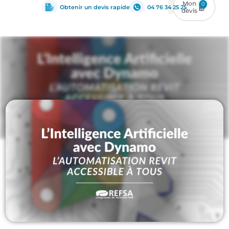
0
Obtenir un devis rapide
04 76 34 25 25
IA
,
Management du BIM