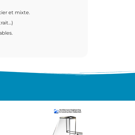
ier et mixte.
rait…)
bles.