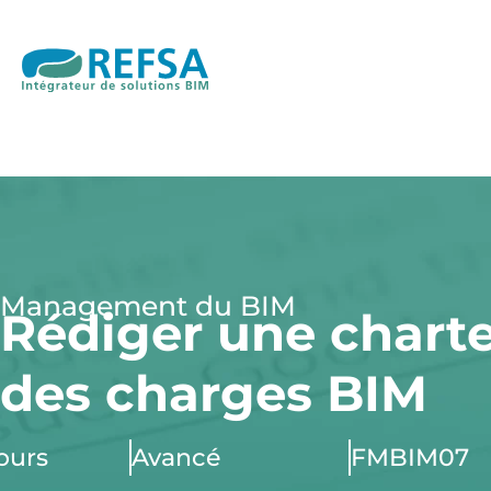
Management du BIM
Rédiger une charte
des charges BIM
jours
Avancé
FMBIM07