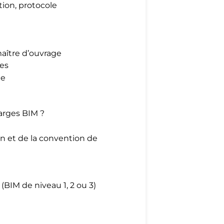
tion, protocole
aître d’ouvrage
les
ée
arges BIM ?
ion et de la convention de
BIM de niveau 1, 2 ou 3)