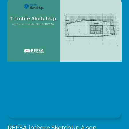
REFSA intègre SketchUp à son