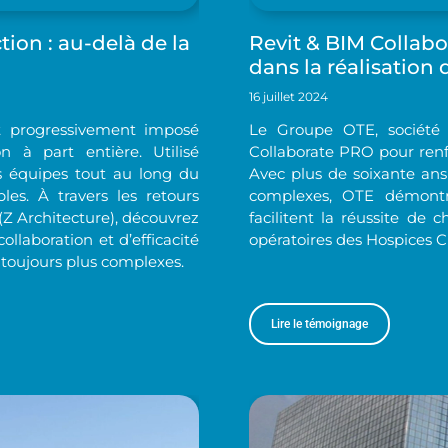
ion : au-delà de la
Revit & BIM Collabor
dans la réalisation
16 juillet 2024
st progressivement imposé
Le Groupe OTE, société 
à part entière. Utilisé
Collaborate PRO pour renfo
es équipes tout au long du
Avec plus de soixante ans
ables. À travers les retours
complexes, OTE démont
(Z Architecture), découvrez
facilitent la réussite de
laboration et d’efficacité
opératoires des Hospices Ci
 toujours plus complexes.
Lire le témoignage