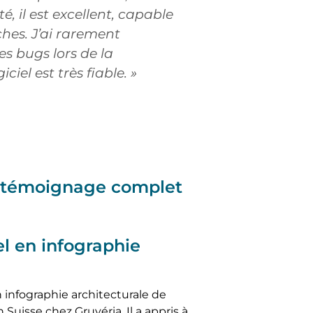
é, il est excellent, capable
ches. J’ai rarement
s bugs lors de la
ciel est très fiable. »
e témoignage complet
 en infographie
 infographie architecturale de
Suisse chez Gruyéria. Il a appris à