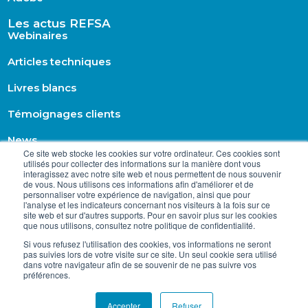
Les actus REFSA
Webinaires
Articles techniques
Livres blancs
Témoignages clients
News
Ce site web stocke les cookies sur votre ordinateur. Ces cookies sont
utilisés pour collecter des informations sur la manière dont vous
interagissez avec notre site web et nous permettent de nous souvenir
de vous. Nous utilisons ces informations afin d'améliorer et de
personnaliser votre expérience de navigation, ainsi que pour
l'analyse et les indicateurs concernant nos visiteurs à la fois sur ce
site web et sur d'autres supports. Pour en savoir plus sur les cookies
que nous utilisons, consultez notre politique de confidentialité.
Si vous refusez l'utilisation des cookies, vos informations ne seront
pas suivies lors de votre visite sur ce site. Un seul cookie sera utilisé
dans votre navigateur afin de se souvenir de ne pas suivre vos
préférences.
@2026 – REFSA. Tous droits réservés.
Accepter
Refuser
Mentions légales
|
Politique de confidentialité
|
CGU
|
Plan du