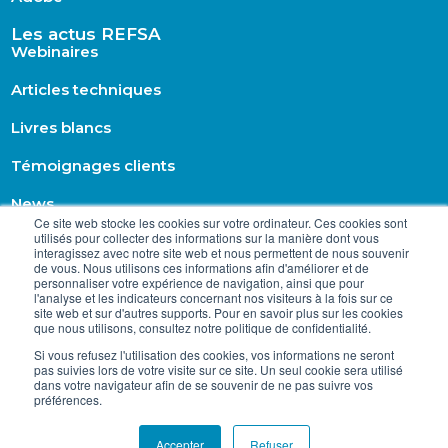
Les actus REFSA
Webinaires
Articles techniques
Livres blancs
Témoignages clients
News
Ce site web stocke les cookies sur votre ordinateur. Ces cookies sont
utilisés pour collecter des informations sur la manière dont vous
interagissez avec notre site web et nous permettent de nous souvenir
de vous. Nous utilisons ces informations afin d'améliorer et de
personnaliser votre expérience de navigation, ainsi que pour
l'analyse et les indicateurs concernant nos visiteurs à la fois sur ce
site web et sur d'autres supports. Pour en savoir plus sur les cookies
que nous utilisons, consultez notre politique de confidentialité.
Si vous refusez l'utilisation des cookies, vos informations ne seront
pas suivies lors de votre visite sur ce site. Un seul cookie sera utilisé
dans votre navigateur afin de se souvenir de ne pas suivre vos
préférences.
@2026 – REFSA. Tous droits réservés.
Accepter
Refuser
Mentions légales
|
Politique de confidentialité
|
CGU
|
Plan du