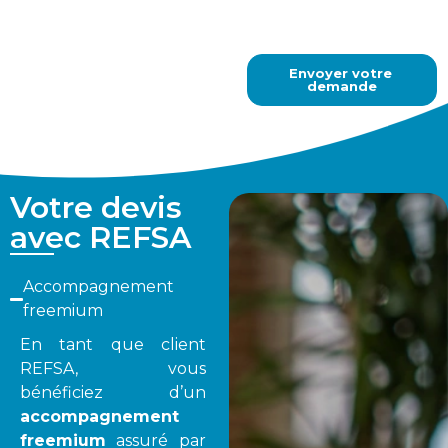
Votre devis
avec REFSA
Accompagnement
freemium
En tant que client
REFSA, vous
bénéficiez d’un
accompagnement
freemium
assuré par